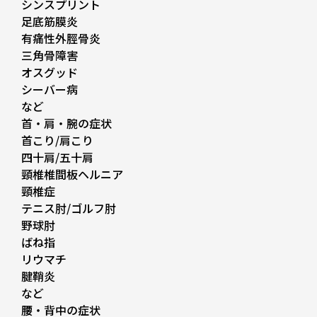
シンスプリント
足底筋膜炎
有痛性外脛骨炎
三角骨障害
オスグッド
シーバー病
など
首・肩・腕の症状
首こり/肩こり
四十肩/五十肩
頸椎椎間板ヘルニア
頸椎症
テニス肘/ゴルフ肘
野球肘
ばね指
リウマチ
腱鞘炎
など
腰・背中の症状