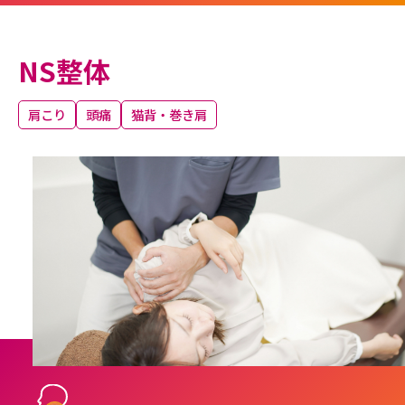
NS整体
肩こり
頭痛
猫背・巻き肩