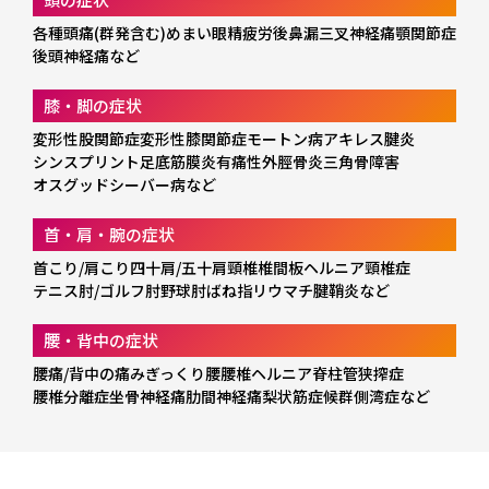
各種頭痛(群発含む)
めまい
眼精疲労
後鼻漏
三叉神経痛
顎関節症
後頭神経痛
など
膝・脚の症状
変形性股関節症
変形性膝関節症
モートン病
アキレス腱炎
シンスプリント
足底筋膜炎
有痛性外脛骨炎
三角骨障害
オスグッド
シーバー病
など
首・肩・腕の症状
首こり/肩こり
四十肩/五十肩
頸椎椎間板ヘルニア
頸椎症
テニス肘/ゴルフ肘
野球肘
ばね指
リウマチ
腱鞘炎
など
腰・背中の症状
腰痛/背中の痛み
ぎっくり腰
腰椎ヘルニア
脊柱管狭搾症
腰椎分離症
坐骨神経痛
肋間神経痛
梨状筋症候群
側湾症
など