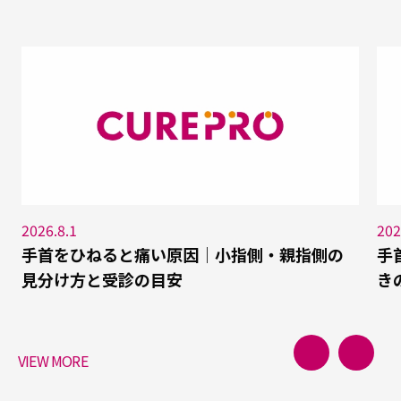
2026.8.1
202
手首をひねると痛い原因｜小指側・親指側の
手
見分け方と受診の目安
き
VIEW MORE