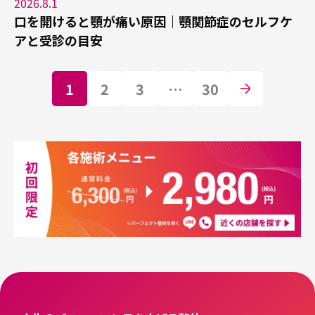
2026.8.1
口を開けると顎が痛い原因｜顎関節症のセルフケ
アと受診の目安
1
2
3
…
30