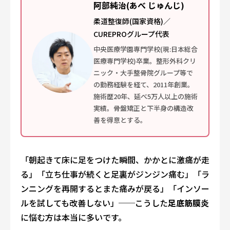
阿部純治(あべ じゅんじ)
柔道整復師(国家資格)／
CUREPROグループ代表
中央医療学園専門学校(現:日本総合
医療専門学校)卒業。整形外科クリ
ニック・大手整骨院グループ等で
の勤務経験を経て、2011年創業。
施術歴20年、延べ5万人以上の施術
実績。骨盤矯正と下半身の構造改
善を得意とする。
「朝起きて床に足をつけた瞬間、かかとに激痛が走
る」「立ち仕事が続くと足裏がジンジン痛む」「ラ
ンニングを再開するとまた痛みが戻る」「インソー
ルを試しても改善しない」──こうした
足底筋膜炎
に悩む方は本当に多いです。