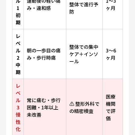
ル
運動後の軽い痛
1〜3
整体で進行予
1
み・違和感
ヶ月
防
初
期
レ
ベ
整体での集中
ル
朝の一歩目の痛
3〜6
ケア＋インソ
2
み・歩行時痛
ヶ月
ール
中
期
レ
ベ
医療
ル
常に痛む・歩行
⚠️ 整形外科で
機関
3
困難・1年以上
の精密検査
で評
慢
未改善
価
性
化