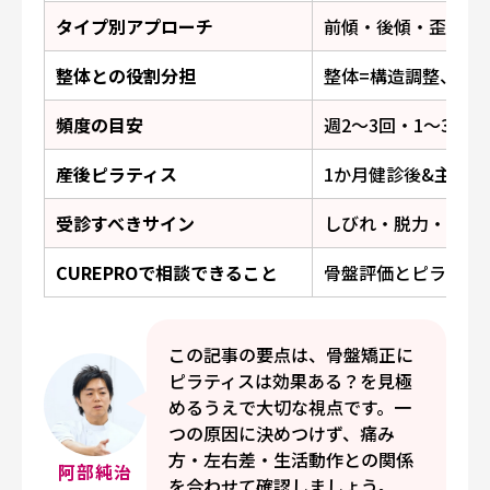
タイプ別アプローチ
前傾・後傾・歪みで
整体との役割分担
整体=構造調整、ピ
頻度の目安
週2〜3回・1〜3か
産後ピラティス
1か月健診後&主治
受診すべきサイン
しびれ・脱力・強い
CUREPROで相談できること
骨盤評価とピラティ
この記事の要点は、骨盤矯正に
ピラティスは効果ある？を見極
めるうえで大切な視点です。一
つの原因に決めつけず、痛み
方・左右差・生活動作との関係
阿部純治
を合わせて確認しましょう。