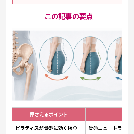
この記事の要点
押さえるポイント
一言
ピラティスが骨盤に効く核心
骨盤ニュートラル感