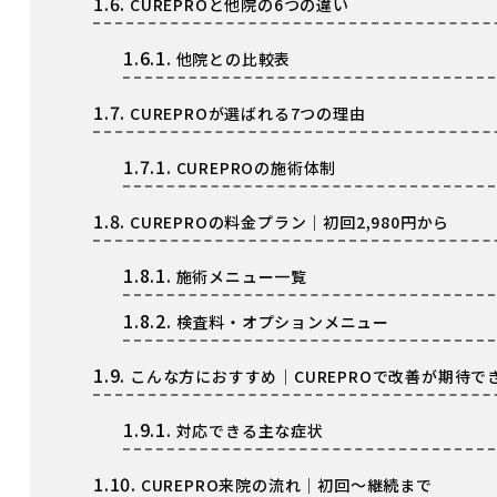
1.6.
CUREPROと他院の6つの違い
1.6.1.
他院との比較表
1.7.
CUREPROが選ばれる7つの理由
1.7.1.
CUREPROの施術体制
1.8.
CUREPROの料金プラン｜初回2,980円から
1.8.1.
施術メニュー一覧
1.8.2.
検査料・オプションメニュー
1.9.
こんな方におすすめ｜CUREPROで改善が期待で
1.9.1.
対応できる主な症状
1.10.
CUREPRO来院の流れ｜初回〜継続まで