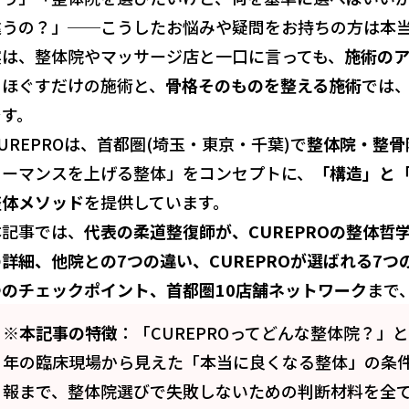
違うの？」──こうしたお悩みや疑問をお持ちの方は本
実は、整体院やマッサージ店と一口に言っても、
施術の
をほぐすだけの施術と、
骨格そのものを整える施術
では
です。
UREPROは、首都圏(埼玉・東京・千葉)で
整体院・整骨
ォーマンスを上げる整体」をコンセプトに、
「構造」と
整体メソッド
を提供しています。
本記事では、
代表の柔道整復師が、CUREPROの整体哲学、
の詳細、他院との7つの違い、CUREPROが選ばれる7
つのチェックポイント、首都圏10店舗ネットワーク
まで
※本記事の特徴
：「CUREPROってどんな整体院？
年の臨床現場から見えた「本当に良くなる整体」の条
報まで、整体院選びで失敗しないための判断材料を全