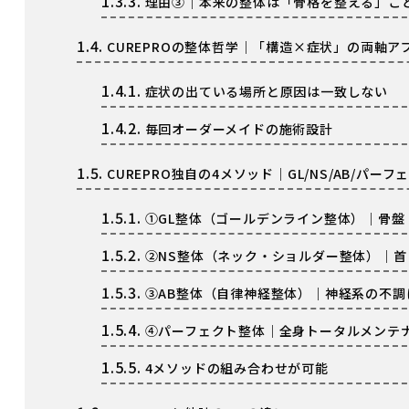
1.3.3.
理由③｜本来の整体は「骨格を整える」こ
1.4.
CUREPROの整体哲学｜「構造×症状」の両軸ア
1.4.1.
症状の出ている場所と原因は一致しない
1.4.2.
毎回オーダーメイドの施術設計
1.5.
CUREPRO独自の4メソッド｜GL/NS/AB/パーフ
1.5.1.
①GL整体（ゴールデンライン整体）｜骨盤
1.5.2.
②NS整体（ネック・ショルダー整体）｜首
1.5.3.
③AB整体（自律神経整体）｜神経系の不調
1.5.4.
④パーフェクト整体｜全身トータルメンテ
1.5.5.
4メソッドの組み合わせが可能