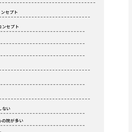
コンセプト
コンセプト
」
しない
心の院が多い