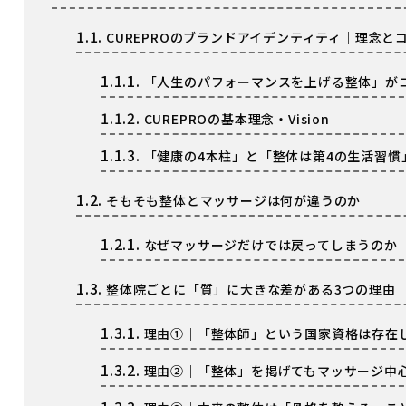
1.1.
CUREPROのブランドアイデンティティ｜理念と
1.1.1.
「人生のパフォーマンスを上げる整体」が
1.1.2.
CUREPROの基本理念・Vision
1.1.3.
「健康の4本柱」と「整体は第4の生活習慣
1.2.
そもそも整体とマッサージは何が違うのか
1.2.1.
なぜマッサージだけでは戻ってしまうのか
1.3.
整体院ごとに「質」に大きな差がある3つの理由
1.3.1.
理由①｜「整体師」という国家資格は存在
1.3.2.
理由②｜「整体」を掲げてもマッサージ中