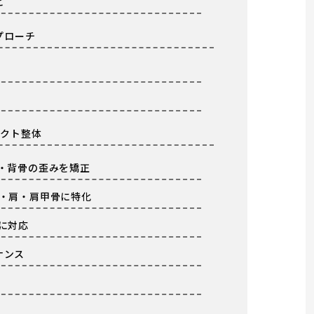
と
プローチ
ェクト整体
・背骨の歪みを矯正
・肩・肩甲骨に特化
に対応
ナンス