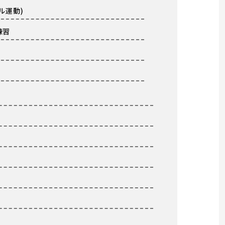
ル運動)
練習