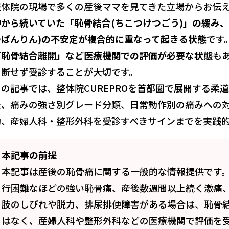
整体院の現場で多くの産後ママを見てきた立場からお伝
中から続いていた「恥骨結合(ちこつけつごう)」の緩み
つばんりん)の不安定が複合的に重なって起きる状態
です
「恥骨結合離開」など医療機関での評価が必要な状態
も
判断せず受診することが大切です。
この記事では、整体院CUREPROを首都圏で展開する柔
景、痛みの強さ別グレード分類、日常動作別の痛みへの対
動、産婦人科・整形外科を受診すべきサインまでを実践
本記事の前提
本記事は産後の恥骨痛に関する一般的な情報提供です
行困難なほどの強い恥骨痛、産後数週間以上続く激痛
肢のしびれや脱力、排尿排便障害がある場合は、恥骨
はなく、産婦人科や整形外科などの医療機関で評価を