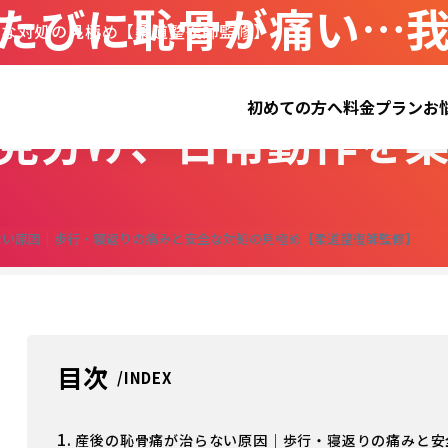
たびに恥骨が痛い…
全な対処の見極め【柔道整復師監修】
初めての方へ
料金プラン
お
見分け、日常動作を
ない原因｜歩行・寝返りの痛みと安全な対処の見極め【柔道整復師監修】
目次
1.
産後の恥骨痛が治らない原因｜歩行・寝返りの痛みと安