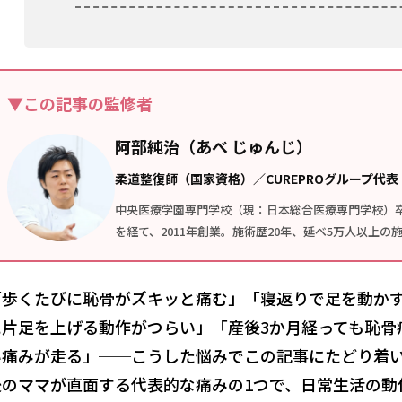
▼この記事の監修者
阿部純治（あべ じゅんじ）
柔道整復師（国家資格）／CUREPROグループ代表
中央医療学園専門学校（現：日本総合医療専門学校）
を経て、2011年創業。施術歴20年、延べ5万人以上
「歩くたびに恥骨がズキッと痛む」「寝返りで足を動か
に片足を上げる動作がつらい」「産後3か月経っても恥骨
い痛みが走る」──こうした悩みでこの記事にたどり着
後のママが直面する代表的な痛みの1つで、日常生活の動