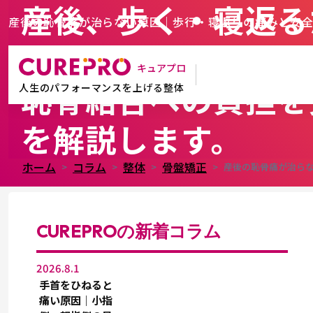
産後、歩く・寝返る
産後の恥骨痛が治らない原因｜歩行・寝返りの痛みと安
さい。
キュアプロ
恥骨結合への負担を
人生のパフォーマンスを上げる整体
を解説します。
ホーム
コラム
整体
骨盤矯正
産後の恥骨痛が治ら
CUREPROの新着コラム
2026.8.1
手首をひねると
痛い原因｜小指