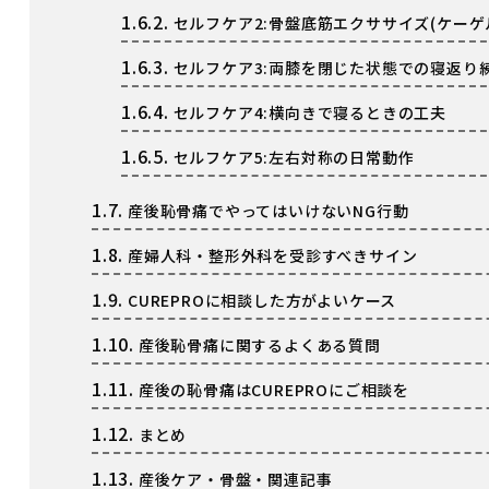
1.6.2.
セルフケア2:骨盤底筋エクササイズ(ケーゲ
1.6.3.
セルフケア3:両膝を閉じた状態での寝返り
1.6.4.
セルフケア4:横向きで寝るときの工夫
1.6.5.
セルフケア5:左右対称の日常動作
1.7.
産後恥骨痛でやってはいけないNG行動
1.8.
産婦人科・整形外科を受診すべきサイン
1.9.
CUREPROに相談した方がよいケース
1.10.
産後恥骨痛に関するよくある質問
1.11.
産後の恥骨痛はCUREPROにご相談を
1.12.
まとめ
1.13.
産後ケア・骨盤・関連記事