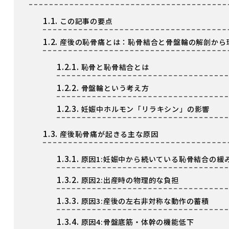
1.1.
この記事の要点
1.2.
産後の恥骨痛とは：恥骨結合と骨盤輪の解剖から
1.2.1.
恥骨と恥骨結合とは
1.2.2.
骨盤輪という考え方
1.2.3.
妊娠中ホルモン「リラキシン」の影響
1.3.
産後恥骨痛が起きる主な原因
1.3.1.
原因1:妊娠中から続いている恥骨結合の緩
1.3.2.
原因2:出産時の物理的な負担
1.3.3.
原因3:産後の左右非対称な動作の蓄積
1.3.4.
原因4:骨盤底筋・体幹の機能低下