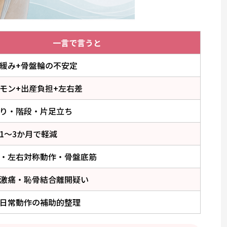
一言で言うと
緩み+骨盤輪の不安定
モン+出産負担+左右差
り・階段・片足立ち
1〜3か月で軽減
・左右対称動作・骨盤底筋
激痛・恥骨結合離開疑い
日常動作の補助的整理