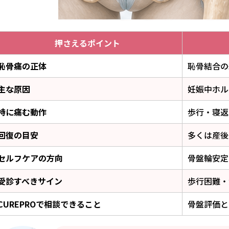
押さえるポイント
恥骨痛の正体
恥骨結合の
主な原因
妊娠中ホル
特に痛む動作
歩行・寝返
回復の目安
多くは産後
セルフケアの方向
骨盤輪安定
受診すべきサイン
歩行困難・
CUREPROで相談できること
骨盤評価と