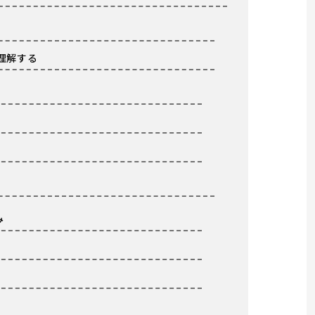
理解する
み