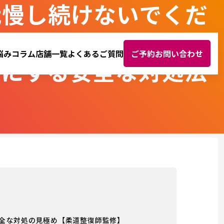
我慢し続けないでくだ
悩み
コラム
店舗一覧
よくあるご質問
ご予約お問い合わせ
楽にする安全な対処法
全な対処の見極め【柔道整復師監修】