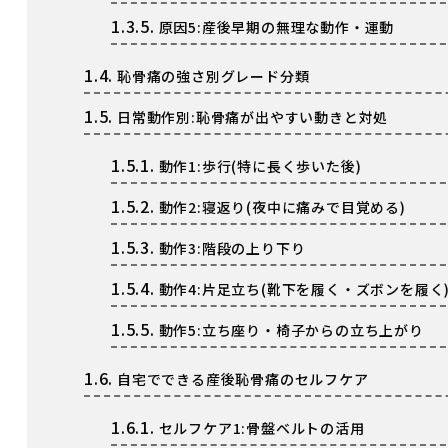
1.3.5.
原因5:産後早期の無理な動作・運動
1.4.
恥骨痛の強さ別グレード分類
1.5.
日常動作別:恥骨痛が出やすい動きと対処
1.5.1.
動作1:歩行(特に長く歩いた後)
1.5.2.
動作2:寝返り(夜中に痛みで目覚める)
1.5.3.
動作3:階段の上り下り
1.5.4.
動作4:片足立ち(靴下を履く・ズボンを履く
1.5.5.
動作5:立ち座り・椅子からの立ち上がり
1.6.
自宅でできる産後恥骨痛のセルフケア
1.6.1.
セルフケア1:骨盤ベルトの活用