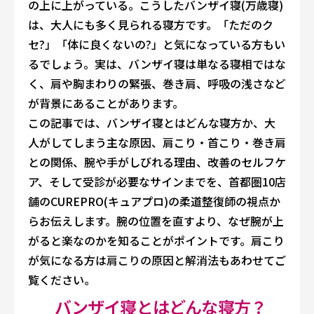
の上に上がっている。こうしたバンザイ寝(万歳寝)
は、大人にも多く見られる寝方です。「ただのク
セ?」「体に良くないの?」と気になっている方もい
るでしょう。実は、バンザイ寝は単なる寝相ではな
く、肩や胸まわりの緊張、巻き肩、呼吸の浅さなど
が背景にあることがあります。
この記事では、バンザイ寝とはどんな寝方か、大
人がしてしまう主な原因、肩こり・首こり・巻き肩
との関係、腕や手がしびれる理由、改善のセルフケ
ア、そして受診が必要なサインまでを、首都圏10店
舗のCUREPRO(キュアプロ)の柔道整復師の視点か
らお伝えします。腕の位置を直すより、なぜ腕が上
がると楽なのかを知ることがポイントです。肩こり
が気になる方は
肩こりの原因と解消法
もあわせてご
覧ください。
バンザイ寝とはどんな寝方？