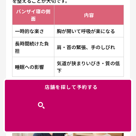
を整えることが大切です。
バンザイ寝の側
内容
面
一時的な楽さ
胸が開いて呼吸が楽になる
長時間続けた負
肩・首の緊張、手のしびれ
担
気道が狭まりいびき・質の低
睡眠への影響
下
バンザイ寝と肩こり・首こりの関
店舗を探して予約する
係