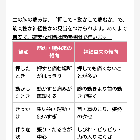
二の腕の痛みは、「押して・動かして痛むか」で、
筋肉性か神経性かの見当をつけられます。
あくまで
目安で、確実な診断は医療機関で行います。
筋肉・腱由来の
観点
神経由来の傾向
傾向
押した
押すと痛む場所
押しても痛くないこ
とき
がはっきり
とが多い
動かし
動かすと痛みが
腕の動きより首の動
たとき
再現する
きで響く
きっか
重い物・運動・
首・肩のこり、姿勢
け
使いすぎ
のクセ
伴う症
張り・だるさが
しびれ・ピリピリ・
状
中心
力の入りにくさ