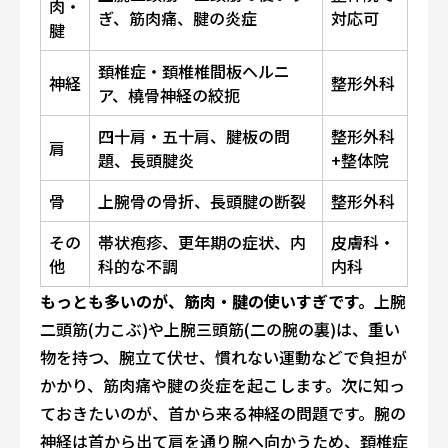
肉・
ぎ、筋肉痛、腱の炎症
対応可
腱
頚椎症・頚椎椎間板ヘルニ
神経
整形外科
ア、橈骨神経の絞扼
四十肩・五十肩、腱板の問
整形外科
肩
題、長頭腱炎
+整体院
骨
上腕骨の骨折、長頭腱の断裂
整形外科
その
帯状疱疹、更年期の症状、内
皮膚科・
他
科的な不調
内科
もっとも多いのが、筋肉・腱の使いすぎです。
上腕
二頭筋(力こぶ)や上腕三頭筋(二の腕の裏)は、重い
物を持つ、腕立て伏せ、慣れない運動などで負担が
かかり、筋肉痛や腱の炎症を起こします。次に知っ
ておきたいのが、首から来る神経の問題です。腕の
神経は首から出て肩を通り腕へ向かうため、頚椎症