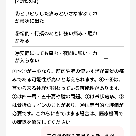
(40代以降)
⑧ピリピリした痛みと小さな水ぶくれ
□
が帯状に出た
⑨転倒・打撲のあとに強い痛み・腫れ
□
がある
⑩安静にしても痛む・夜間に強い・力
□
が入らない
①〜③が中心なら、筋肉や腱の使いすぎが背景の痛
みである可能性が高いと考えられます。④〜⑥は、
首から来る神経が関わっている可能性があります。
⑦は四十肩・五十肩や腱の問題、⑧は帯状疱疹、⑨
は骨折のサインのことがあり、⑩は専門的な評価が
必要です。これらに当てはまる場合は、医療機関で
の確認を優先してください。
二の腕の痛みを見るとき、私が