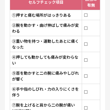
セルフチェック項目
有無
①押すと痛む場所がはっきりある
□
②腕を動かす・曲げ伸ばしで痛みが変
□
わる
③重い物を持つ・運動したあとに痛く
□
なった
④押しても動かしても痛みが変わらな
□
い
⑤首を動かすと二の腕に痛みやしびれ
□
が響く
⑥手や指のしびれ・力の入りにくさを
□
伴う
⑦腕を上げると肩から二の腕が痛い
□