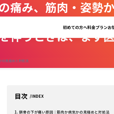
の痛み、筋肉・姿勢
初めての方へ
料金プラン
お
を伴うときは、まず
かの見極めと対処法
目次
1.
鎖骨の下が痛い原因｜筋肉か病気かの見極めと対処法