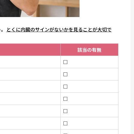
う。
とくに内臓のサインがないかを見ることが大切で
該当の有無
□
□
□
□
□
□