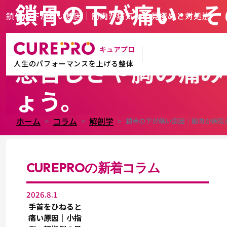
鎖骨の下が痛い…そ
鎖骨の下が痛い原因｜筋肉か病気かの見極めと対処法
見極めが大切。
キュアプロ
息苦しさや胸の痛み
人生のパフォーマンスを上げる整体
ょう。
ホーム
コラム
解剖学
鎖骨の下が痛い原因｜筋肉か病気
CUREPROの新着コラム
2026.8.1
手首をひねると
痛い原因｜小指