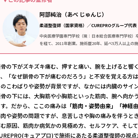
阿部純治（あべ じゅんじ）
柔道整復師（国家資格）／CUREPROグループ代表
中央医療学園専門学校（現：日本総合医療専門学校）
を経て、2011年創業。施術歴20年、延べ5万人以上
鎖骨の下がズキズキ痛む、押すと痛い、腕を上げると響
に、「なぜ鎖骨の下が痛むのだろう」と不安を覚える方
肉のこわばりや姿勢が背景ですが、なかには内臓のサイ
鎖骨の下には、大胸筋や小胸筋といった筋肉、腕へ向か
ます。だから、ここの痛みは
「筋肉・姿勢由来」「神経
筋肉や姿勢の問題ですが、息苦しさや胸の痛みを伴うと
痛む原因、筋肉か病気かの見極め方、セルフケア、そして
CUREPRO(キュアプロ)で施術にあたる柔道整復師の