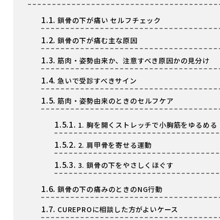
1.1.
鎖骨の下が痛い セルフチェック
1.2.
鎖骨の下が痛む主な原因
1.3.
筋肉・姿勢由来か、注意すべき原因かの見分け
1.4.
急いで受診すべきサイン
1.5.
筋肉・姿勢由来のときのセルフケア
1.5.1.
1. 胸を開くストレッチで小胸筋をゆるめる
1.5.2.
2. 肩甲骨を寄せる運動
1.5.3.
3. 鎖骨の下をやさしくほぐす
1.6.
鎖骨の下の痛みのときのNG行動
1.7.
CUREPROに相談した方がよいケース