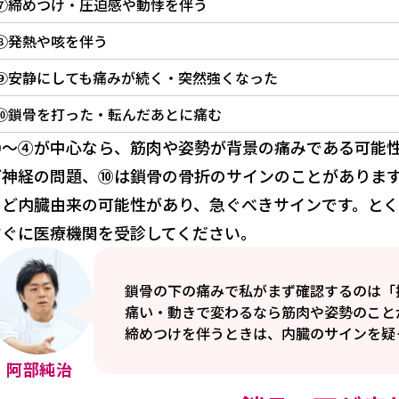
⑦締めつけ・圧迫感や動悸を伴う
⑧発熱や咳を伴う
⑨安静にしても痛みが続く・突然強くなった
⑩鎖骨を打った・転んだあとに痛む
①〜④が中心なら、筋肉や姿勢が背景の痛みである可能
ど神経の問題、⑩は鎖骨の骨折のサインのことがありま
など内臓由来の可能性があり、急ぐべきサインです。と
すぐに医療機関を受診してください。
鎖骨の下の痛みで私がまず確認するのは「
痛い・動きで変わるなら筋肉や姿勢のこと
締めつけを伴うときは、内臓のサインを疑
阿部純治