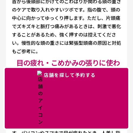
首から後頭部にかけてのこわばりが関わる頭の重さ
のケアで取り入れやすいツボです。指の腹で、頭の
中心に向かってゆっくり押します。ただし、片頭痛
でズキズキと脈打つ痛みがあるときは、刺激で悪化
することがあるため、強く押すのは控えてくださ
い。慢性的な頭の重さには
緊張型頭痛の原因と対処
もご参考に。
目の疲れ・こめかみの張りに使わ
れやすいツボ
店舗を探して予約する
目の疲れや、こめかみの張りには、側頭部の太陽・
角孫・頷厭が使われることが多いです。とくにこめ
かみにある太陽は、目の疲れのケアで有名なツボで
す。パソコンやスマホで目が疲れたとき、人差し指