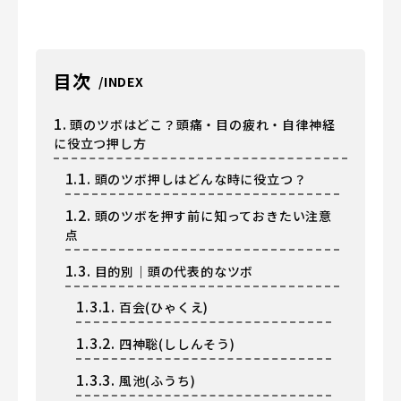
目次
1.
頭のツボはどこ？頭痛・目の疲れ・自律神経
に役立つ押し方
1.1.
頭のツボ押しはどんな時に役立つ？
1.2.
頭のツボを押す前に知っておきたい注意
点
1.3.
目的別｜頭の代表的なツボ
1.3.1.
百会(ひゃくえ)
1.3.2.
四神聡(ししんそう)
1.3.3.
風池(ふうち)