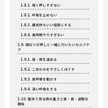
1.8.1.
強く押しすぎない
1.8.2.
呼吸を止めない
1.8.3.
痛気持ちいい程度にする
1.8.4.
長時間やりすぎない
1.9.
頭のツボ押しと一緒に行いたいセルフケ
ア
1.9.1.
首・肩を温める
1.9.2.
こめかみをやさしくほぐす
1.9.3.
肩甲骨を動かす
1.9.4.
深い呼吸をする
1.10.
整体で見る頭の重さと首・肩・姿勢の
関係