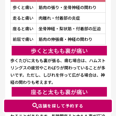
歩くと痛い
筋肉の張り・坐骨神経の関わり
走ると痛い
肉離れ・付着部の炎症
座ると痛い
坐骨神経・梨状筋・付着部の圧迫
前屈で痛い
筋肉の伸張痛・神経の関わり
歩くと太もも裏が痛い
歩くたびに太もも裏が張る、痛む場合は、ハムスト
リングスの疲労やこわばりが関わっていることが多
いです。ただし、しびれを伴って広がる場合は、神
経の関わりも考えます。
座ると太もも裏が痛い
座ると痛い場合は、坐骨神経や梨状筋、ハムストリ
店舗を探して予約する
ングスがお尻の骨につく部分(坐骨結節)の負担が関
わることがあります。長時間座ると太もも裏が圧迫