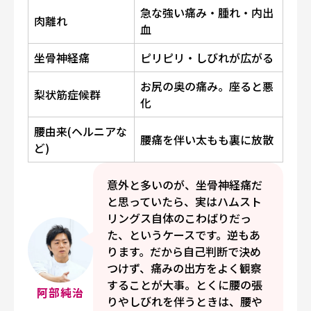
急な強い痛み・腫れ・内出
肉離れ
血
坐骨神経痛
ピリピリ・しびれが広がる
お尻の奥の痛み。座ると悪
梨状筋症候群
化
腰由来(ヘルニアな
腰痛を伴い太もも裏に放散
ど)
意外と多いのが、坐骨神経痛だ
と思っていたら、実はハムスト
リングス自体のこわばりだっ
た、というケースです。逆もあ
ります。だから自己判断で決め
つけず、痛みの出方をよく観察
することが大事。とくに腰の張
阿部純治
りやしびれを伴うときは、腰や