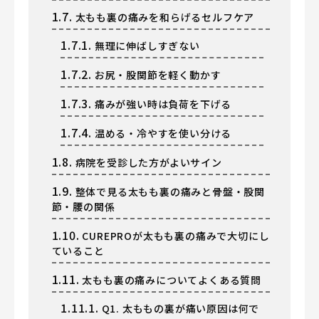
1.7.
太もも裏の痛みを和らげるセルフケア
1.7.1.
無理に伸ばしすぎない
1.7.2.
お尻・股関節を軽く動かす
1.7.3.
痛みが強い時は負荷を下げる
1.7.4.
温める・冷やすを使い分ける
1.8.
病院を受診した方がよいサイン
1.9.
整体で見る太もも裏の痛みと骨盤・股関
節・腰の関係
1.10.
CUREPROが太もも裏の痛みで大切にし
ていること
1.11.
太もも裏の痛みについてよくある質問
1.11.1.
Q1. 太ももの裏が痛い原因は何で