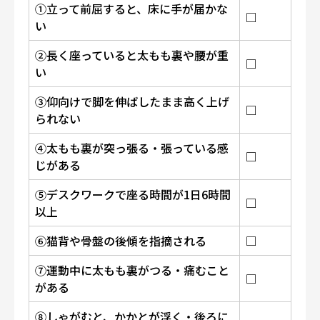
①立って前屈すると、床に手が届かな
□
い
②長く座っていると太もも裏や腰が重
□
い
③仰向けで脚を伸ばしたまま高く上げ
□
られない
④太もも裏が突っ張る・張っている感
□
じがある
⑤デスクワークで座る時間が1日6時間
□
以上
⑥猫背や骨盤の後傾を指摘される
□
⑦運動中に太もも裏がつる・痛むこと
□
がある
⑧しゃがむと、かかとが浮く・後ろに