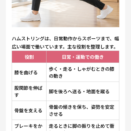
ハムストリングは、日常動作からスポーツまで、幅
広い場面で働いています。主な役割を整理します。
役割
日常・運動での働き
歩く・走る・しゃがむときの膝
膝を曲げる
の動き
股関節を伸ば
脚を後ろへ送る・地面を蹴る
す
骨盤の傾きを保ち、姿勢を安定
骨盤を支える
させる
ブレーキをか
走るときに脚の振りを止めて衝