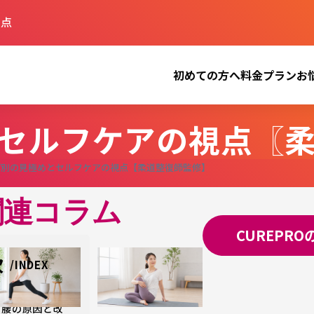
視点
初めての方へ
料金プラン
お
セルフケアの視点〖
プ別の見極めとセルフケアの視点【柔道整復師監修】
関連コラム
CUREPR
次
腰の原因と改