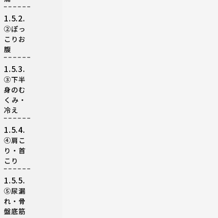
1.5.2.
②ぽっ
こりお
腹
1.5.3.
③下半
身のむ
くみ・
冷え
1.5.4.
④肩こ
り・首
こり
1.5.5.
⑤尿漏
れ・骨
盤底筋