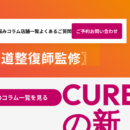
悩み
コラム
店舗一覧
よくあるご質問
ご予約お問い合わせ
柔道整復師監修〗
CUR
Oのコラム一覧を見る
の新