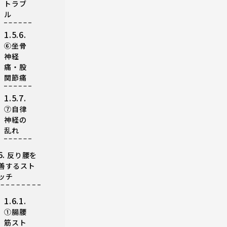
トラブ
ル
1.5.6.
⑥坐骨
神経
痛・股
関節痛
1.5.7.
⑦自律
神経の
乱れ
6.
反り腰を
善するスト
ッチ
1.6.1.
①腸腰
筋スト