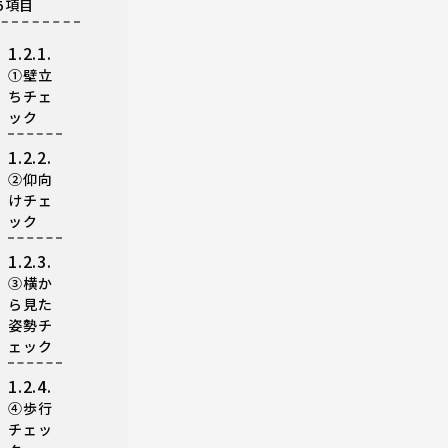
5項目
1.2.1.
①壁立
ちチェ
ック
1.2.2.
②仰向
けチェ
ック
1.2.3.
③横か
ら見た
姿勢チ
ェック
1.2.4.
④歩行
チェッ