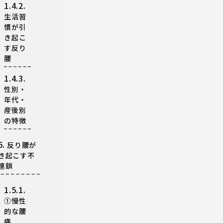
1.4.2.
生活習
慣が引
き起こ
す反り
腰
1.4.3.
性別・
年代・
産後別
の特徴
5.
反り腰が
き起こす不
連鎖
1.5.1.
①慢性
的な腰
痛