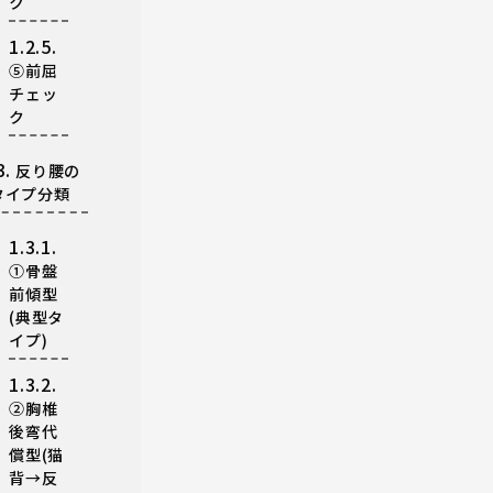
ク
1.2.5.
⑤前屈
チェッ
ク
3.
反り腰の
タイプ分類
1.3.1.
①骨盤
前傾型
(典型タ
イプ)
1.3.2.
②胸椎
後弯代
償型(猫
背→反