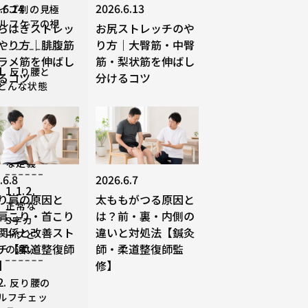
.6.14
2026.6.13
イプ別の見極
ルフケアの視
らはぎストレッ
お尻ストレッチのや
やり方｜腓腹筋
り方｜大臀筋・中臀
ラメ筋を伸ばし
筋・梨状筋を伸ばし
1.
反り腰と
るコツ
分けるコツ
どんな状態
1.1.1.
医学的
な定義
.6.8
2026.6.7
1.1.2.
り肩の原因と
太ももがつる原因と
正常な
肩こり・首こり
は？前・裏・内側の
S字カ
関係と改善スト
違いと対処法【鍼灸
ーブと
チ【柔道整復師
師・柔道整復師監
の違い
】
修】
2.
反り腰の
ルフチェッ