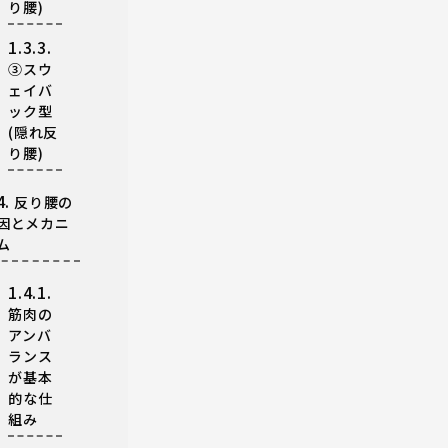
り腰)
1.3.3.
③スウ
ェイバ
ック型
(隠れ反
り腰)
4.
反り腰の
因とメカニ
ム
1.4.1.
筋肉の
アンバ
ランス
が基本
的な仕
組み