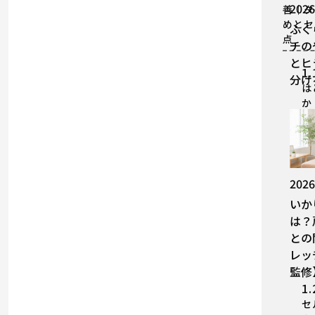
2026
善｜タ
めとセ
ふく
点
チの
とヒ
1.
分け
は
か
2026
いか
は？
との
レッ
監修
1.
セ