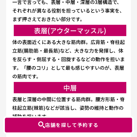
一言で言っても、表層・中層・深層の3層構造で、
それぞれが異なる役割を担っているという事実を、
まず押さえておきたい部分です。
表層(アウターマッスル)
体の表面近くにある大きな筋肉群。広背筋・脊柱起
立筋(腸肋筋・最長筋)など、大きな力を発揮し、体
を反らす・側屈する・回旋するなどの動作を担いま
す。「腰のコリ」として最も感じやすいのが、表層
の筋肉です。
中層
表層と深層の中間に位置する筋肉群。腰方形筋・脊
柱起立筋(棘筋)などが該当し、姿勢の維持と動作の
補助を担います。
店舗を探して予約する
深層(インナーマッスル)