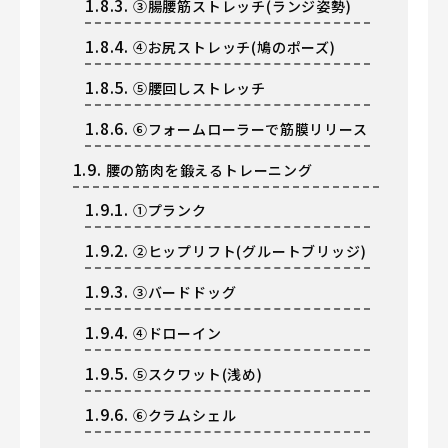
1.8.3.
③腸腰筋ストレッチ(ランジ姿勢)
1.8.4.
④お尻ストレッチ(鳩のポーズ)
1.8.5.
⑤腰回しストレッチ
1.8.6.
⑥フォームローラーで筋膜リリース
1.9.
腰の筋肉を鍛えるトレーニング
1.9.1.
①プランク
1.9.2.
②ヒップリフト(グルートブリッジ)
1.9.3.
③バードドッグ
1.9.4.
④ドローイン
1.9.5.
⑤スクワット(浅め)
1.9.6.
⑥クラムシェル