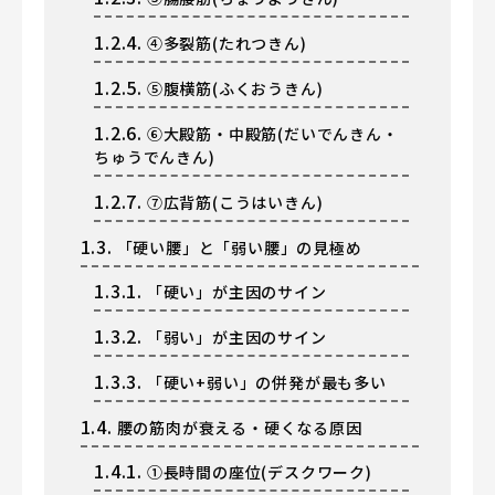
1.2.4.
④多裂筋(たれつきん)
1.2.5.
⑤腹横筋(ふくおうきん)
1.2.6.
⑥大殿筋・中殿筋(だいでんきん・
ちゅうでんきん)
1.2.7.
⑦広背筋(こうはいきん)
1.3.
「硬い腰」と「弱い腰」の見極め
1.3.1.
「硬い」が主因のサイン
1.3.2.
「弱い」が主因のサイン
1.3.3.
「硬い+弱い」の併発が最も多い
1.4.
腰の筋肉が衰える・硬くなる原因
1.4.1.
①長時間の座位(デスクワーク)