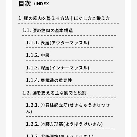
目次
1.
腰の筋肉を整える方法｜ほぐし方と鍛え方
1.1.
腰の筋肉の基本構造
1.1.1.
表層(アウターマッスル)
1.1.2.
中層
1.1.3.
深層(インナーマッスル)
1.1.4.
層構造の重要性
1.2.
腰を支える主な筋肉と役割
1.2.1.
①脊柱起立筋(せきちゅうきりつき
ん)
1.2.2.
②腰方形筋(ようほうけいきん)
1.2.3.
③腸腰筋(ちょうようきん)