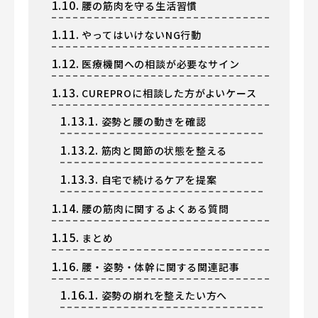
1.10.
腰の筋肉を守る生活習慣
1.11.
やってはいけないNG行動
1.12.
医療機関への相談が必要なサイン
1.13.
CUREPROに相談した方がよいケース
1.13.1.
姿勢と腰の動きを確認
1.13.2.
筋肉と関節の状態を整える
1.13.3.
自宅で続けるケアを提案
1.14.
腰の筋肉に関するよくある質問
1.15.
まとめ
1.16.
腰・姿勢・体幹に関する関連記事
1.16.1.
姿勢の崩れを整えたい方へ