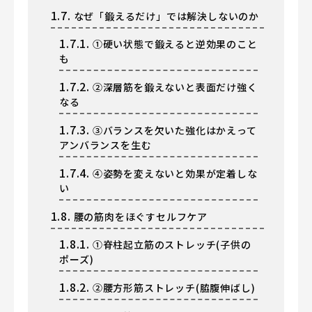
1.7.
なぜ「鍛えるだけ」では解決しないのか
1.7.1.
①硬い状態で鍛えると逆効果のこと
も
1.7.2.
②深層筋を鍛えないと表面だけ強く
なる
1.7.3.
③バランスを欠いた強化はかえって
アンバランスを生む
1.7.4.
④姿勢を変えないと効果が定着しな
い
1.8.
腰の筋肉をほぐすセルフケア
1.8.1.
①脊柱起立筋のストレッチ(子供の
ポーズ)
1.8.2.
②腰方形筋ストレッチ(脇腹伸ばし)