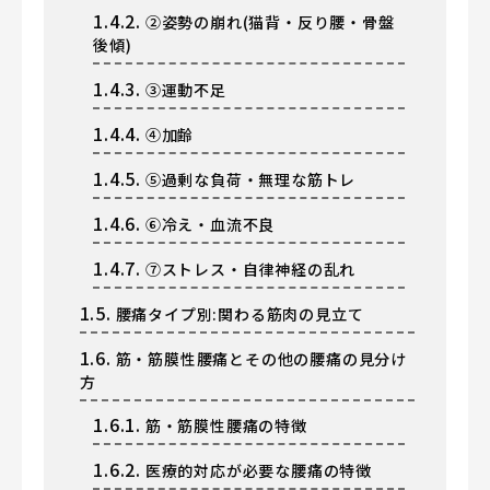
1.4.2.
②姿勢の崩れ(猫背・反り腰・骨盤
後傾)
1.4.3.
③運動不足
1.4.4.
④加齢
1.4.5.
⑤過剰な負荷・無理な筋トレ
1.4.6.
⑥冷え・血流不良
1.4.7.
⑦ストレス・自律神経の乱れ
1.5.
腰痛タイプ別:関わる筋肉の見立て
1.6.
筋・筋膜性腰痛とその他の腰痛の見分け
方
1.6.1.
筋・筋膜性腰痛の特徴
1.6.2.
医療的対応が必要な腰痛の特徴