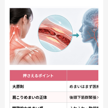
押さえるポイント
一言
大原則
めまいはまず医療機関
肩こりめまいの正体
後頭下筋群緊張×血流