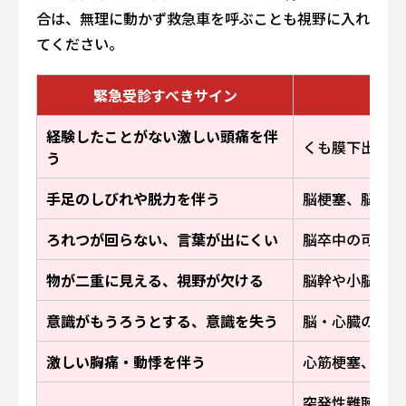
合は、無理に動かず救急車を呼ぶことも視野に入れ
てください。
緊急受診すべきサイン
考え
経験したことがない激しい頭痛を伴
くも膜下出血、
う
手足のしびれや脱力を伴う
脳梗塞、脳出血
ろれつが回らない、言葉が出にくい
脳卒中の可能性
物が二重に見える、視野が欠ける
脳幹や小脳の障
意識がもうろうとする、意識を失う
脳・心臓の重篤
激しい胸痛・動悸を伴う
心筋梗塞、不整
突発性難聴、メ