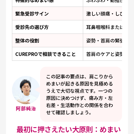
特徴的なめまい感
ふわふわ・動揺性・立
緊急受診サイン
激しい頭痛・しびれ・
受診先の選び方
耳鼻咽喉科または脳神
整体の役割
姿勢・首肩の緊張・自
CUREPROで相談できること
首肩のケアと姿勢から
この記事の要点は、肩こりから
めまいが起きる原因を見極める
うえで大切な視点です。一つの
原因に決めつけず、痛み方・左
右差・生活動作との関係を合わ
阿部純治
せて確認しましょう。
最初に押さえたい大原則：めまい