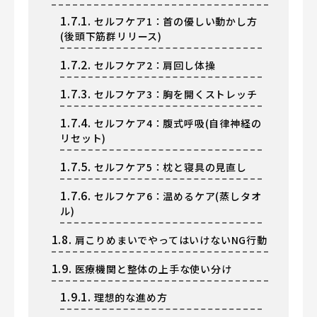
1.7.1.
セルフケア1：首の優しい動かし方
(後頭下筋群リリース)
1.7.2.
セルフケア2：肩回し体操
1.7.3.
セルフケア3：胸を開くストレッチ
1.7.4.
セルフケア4：腹式呼吸(自律神経の
リセット)
1.7.5.
セルフケア5：枕と寝具の見直し
1.7.6.
セルフケア6：温めるケア(蒸しタオ
ル)
1.8.
肩こりめまいでやってはいけないNG行動
1.9.
医療機関と整体の上手な使い分け
1.9.1.
理想的な進め方