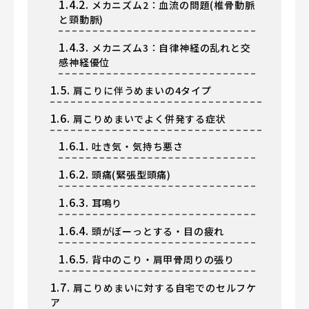
1.4.2.
メカニズム2：血流の問題(椎骨動脈
と頸動脈)
1.4.3.
メカニズム3：自律神経の乱れと交
感神経優位
1.5.
肩こりに伴うめまいの4タイプ
1.6.
肩こりめまいでよく併発する症状
1.6.1.
吐き気・気持ち悪さ
1.6.2.
頭痛(緊張型頭痛)
1.6.3.
耳鳴り
1.6.4.
頭がぼーっとする・目の疲れ
1.6.5.
背中のこり・肩甲骨周りの張り
1.7.
肩こりめまいに対する自宅でのセルフケ
ア