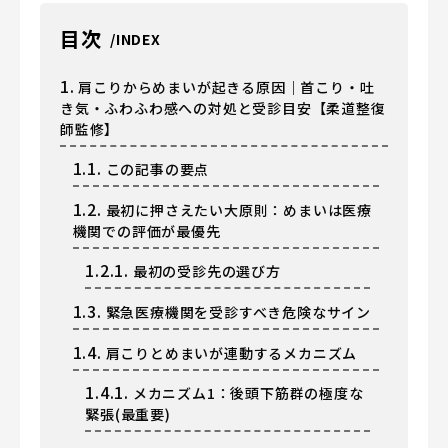
目次
1.
肩こりからめまいが起きる原因｜首こり・吐
き気・ふわふわ感への対処と受診目安【柔道整復
師監修】
1.1.
この記事の要点
1.2.
最初に押さえたい大原則：めまいは医療
機関での評価が最優先
1.2.1.
最初の受診先の選び方
1.3.
緊急医療機関を受診すべき危険なサイン
1.4.
肩こりとめまいが連動するメカニズム
1.4.1.
メカニズム1：後頭下筋群の極度な
緊張(最重要)