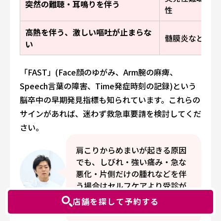
突然の難聴・耳鳴りを伴う
性
高熱を伴う、激しい嘔吐が止まらな
髄膜炎などの可
い
「FAST」(Face顔のゆがみ、Arm腕の麻痺、
Speech言葉の障害、Time発症時刻の記録)という
脳卒中の早期発見指標も知られています。これらの
サインがあれば、迷わず救急車要請を検討してくだ
さい。
肩こりからめまいが起きる原因
でも、しびれ・強い痛み・急な
悪化・片側だけの腫れなどを伴
う場合はセルフケアより受診が
優先です。危険サインを先に除
店舗を探して予約する
阿部純治
外しましょう。