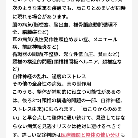
次のような重篤な疾患でも、肩こりとめまいが同時
に現れる場合があります。
脳の病気(脳梗塞、脳出血、椎骨脳底動脈循環不
全、脳腫瘍など)
耳の病気(良性発作性頭位めまい症、メニエール
病、前庭神経炎など)
循環器の問題(不整脈、起立性低血圧、貧血など)
頸椎の構造的問題(頚椎椎間板ヘルニア、頚椎症な
ど)
自律神経の乱れ、過度のストレス
その他の全身性の病気、薬の副作用
このうち、整体が補助的に役立つ可能性があるの
は、後ろ3つ(頸椎の構造的問題の一部、自律神経、
ストレス由来)に限られます。「肩こりからのめま
い」と早合点して整体に通い続けて、見逃してはな
らない病気を見逃すリスクは絶対に避けるべきで
す。詳しい受診判断は
医療機関と整体の使い分け
も