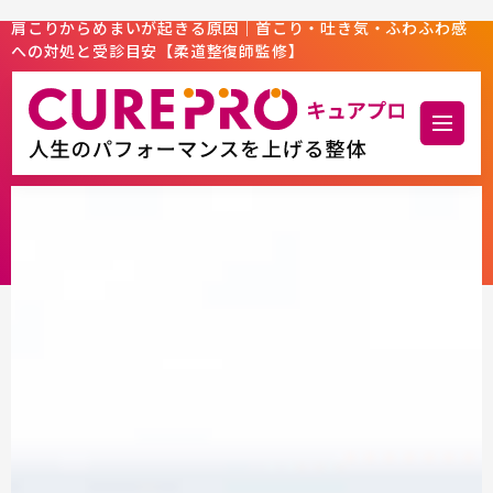
肩こりからめまいが起きる原因｜首こり・吐き気・ふわふわ感
への対処と受診目安【柔道整復師監修】