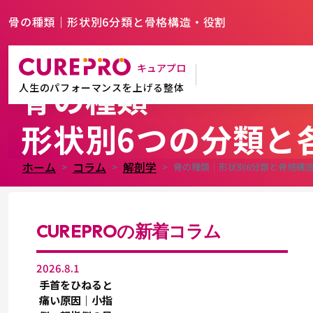
骨の種類｜形状別6分類と骨格構造・役割
キュアプロ
骨の種類
人生のパフォーマンスを上げる整体
形状別6つの分類と
ホーム
コラム
解剖学
骨の種類｜形状別6分類と骨格構
CUREPROの新着コラム
2026.8.1
手首をひねると
痛い原因｜小指