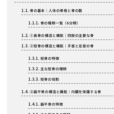
1.1.
骨の基本｜人体の骨格と骨の数
1.1.1.
骨の種類一覧（6分類）
1.2.
①長骨の構造と機能｜四肢の主要な骨
1.3.
②短骨の構造と機能｜手首と足首の骨
1.3.1.
短骨の特徴
1.3.2.
主な短骨の種類
1.3.3.
短骨の役割
1.4.
③扁平骨の構造と機能｜内臓を保護する骨
1.4.1.
扁平骨の特徴