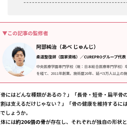
▼この記事の監修者
阿部純治（あべ じゅんじ）
柔道整復師（国家資格）／CUREPROグループ代表
中央医療学園専門学校（現：日本総合医療専門学校）
を経て、2011年創業。施術歴20年、延べ5万人以上
「骨にはどんな種類があるの？」「長骨・短骨・扁平骨
役割は支えるだけじゃない？」「骨の健康を維持するに
いでしょうか。
人体には
約206個の骨
が存在し、それぞれが独自の形状と