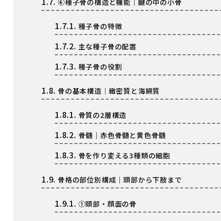
1.7.
⑥種子骨の構造と機能｜腱の中の小骨
1.7.1.
種子骨の特徴
1.7.2.
主な種子骨の配置
1.7.3.
種子骨の役割
1.8.
骨の基本構造｜緻密質と海綿質
1.8.1.
骨質の2層構造
1.8.2.
骨髄｜赤色骨髄と黄色骨髄
1.8.3.
骨を作り変える3種類の細胞
1.9.
骨格の部位別構成｜頭部から下肢まで
1.9.1.
①頭部・顔面の骨