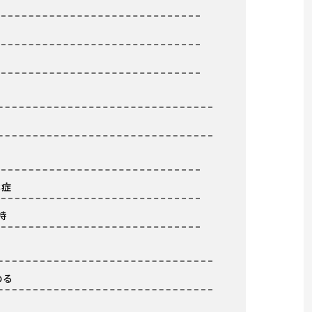
鬆症
持
める