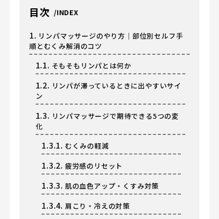
目次
1.
リンパマッサージのやり方｜部位別セルフ手
順とむくみ解消のコツ
1.1.
そもそもリンパとは何か
1.2.
リンパが滞っているときに出やすいサイ
ン
1.3.
リンパマッサージで期待できる5つの変
化
1.3.1.
むくみの軽減
1.3.2.
疲労感のリセット
1.3.3.
肌の血色アップ・くすみ対策
1.3.4.
肩こり・冷えの対策