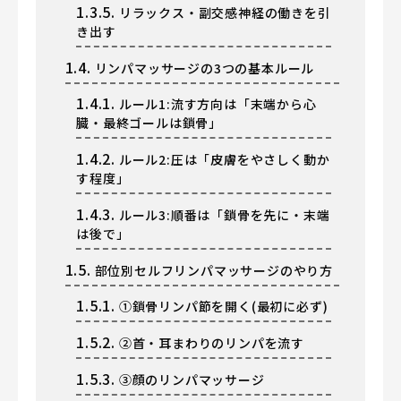
1.3.5.
リラックス・副交感神経の働きを引
き出す
1.4.
リンパマッサージの3つの基本ルール
1.4.1.
ルール1:流す方向は「末端から心
臓・最終ゴールは鎖骨」
1.4.2.
ルール2:圧は「皮膚をやさしく動か
す程度」
1.4.3.
ルール3:順番は「鎖骨を先に・末端
は後で」
1.5.
部位別セルフリンパマッサージのやり方
1.5.1.
①鎖骨リンパ節を開く(最初に必ず)
1.5.2.
②首・耳まわりのリンパを流す
1.5.3.
③顔のリンパマッサージ