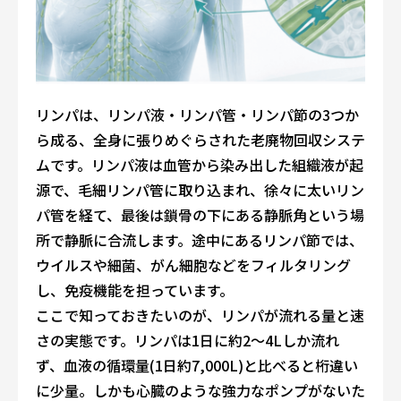
リンパは、リンパ液・リンパ管・リンパ節の3つか
ら成る、全身に張りめぐらされた老廃物回収システ
ムです。リンパ液は血管から染み出した組織液が起
源で、毛細リンパ管に取り込まれ、徐々に太いリン
パ管を経て、最後は鎖骨の下にある静脈角という場
所で静脈に合流します。途中にあるリンパ節では、
ウイルスや細菌、がん細胞などをフィルタリング
し、免疫機能を担っています。
ここで知っておきたいのが、リンパが流れる量と速
さの実態です。リンパは1日に約2〜4Lしか流れ
ず、血液の循環量(1日約7,000L)と比べると桁違い
に少量。しかも心臓のような強力なポンプがないた