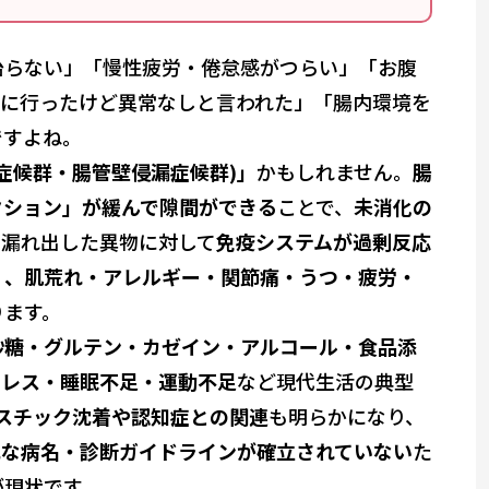
治らない」「慢性疲労・倦怠感がつらい」「お腹
院に行ったけど異常なしと言われた」「腸内環境を
ですよね。
症候群・腸管壁侵漏症候群)」
かもしれません。
腸
クション」が緩んで隙間ができる
ことで、
未消化の
。漏れ出した異物に対して
免疫システムが過剰反応
く、肌荒れ・アレルギー・関節痛・うつ・疲労・
ります。
砂糖・グルテン・カゼイン・アルコール・食品添
トレス・睡眠不足・運動不足
など現代生活の典型
ラスチック沈着や認知症との関連
も明らかになり、
式な病名・診断ガイドラインが確立されていない
た
が現状です。