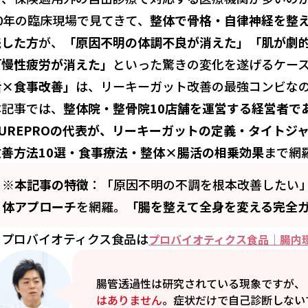
20年の臨床現場で見てきて、
整体で骨格・自律神経を整
践した方
が、
「原因不明の体調不良が消えた」「肌が劇
「慢性疲労が消えた」
といった驚きの変化を遂げるケー
活×食事改善」
は、リーキーガット改善の最強コンビな
本記事では、
整体院・整骨院10店舗を運営する経営者で
CUREPROの代表が、リーキーガットの定義・タイト
改善方法10選・食事療法・整体×腸活の相乗効果
まで網
※本記事の特徴
：「原因不明の不調を根本改善したい
体アプローチ
を網羅。
「腸を整えて全身を変える完全
※プロバイオティクス食品は
プロバイオティクス食品｜腸内
腸管透過性は研究されている現象ですが、
はありません
。症状だけで自己診断しない