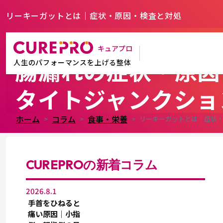
リーキーガットとは｜症状・原因・検査と対処
リーキーガット症候
キュアプロ
腸漏れの症状・原因
人生のパフォーマンスを上げる整体
タイトジャンクショ
ホーム
コラム
食事・栄養
リーキーガットとは｜症状
CUREPROの新着コラム
2026.8.1
手首をひねると
痛い原因｜小指