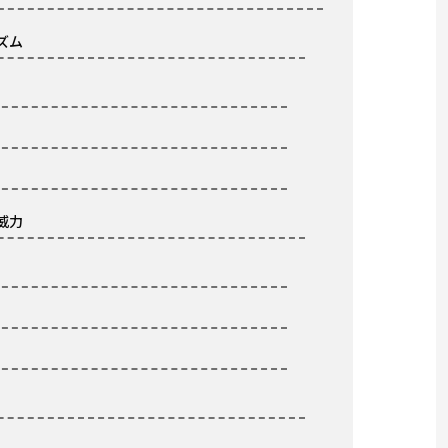
ズム
威力