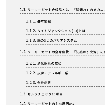
1.1.
リーキーガット症候群とは｜「腸漏れ」のメカニ
1.1.1.
基本情報
1.1.2.
タイトジャンクション(TJ)とは
1.1.3.
腸の3つのバリアシステム
1.2.
リーキーガットの全身症状｜「沈黙の引火源」の
1.2.1.
消化器系の症状
1.2.2.
皮膚・アレルギー系
1.2.3.
全身症状
1.3.
セルフチェック15項目
1.4.
リーキーガットの主な原因8つ