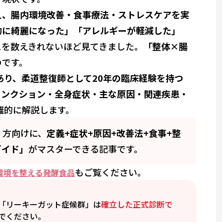
え、腸内環境改善・食事療法・ストレスケアを実
的に綺麗になった」「アレルギーが軽減した」
スを数えきれないほど見てきました。
「整体×腸
のです。
あり、柔道整復師として20年の臨床経験を持つ
ジャンクション・全身症状・主な原因・関連疾患・
羅的に解説します。
」方向けに、
定義+症状+原因+改善法+食事+整
ガイド」
がマスターできる記事です。
もご覧ください。
環境を整える発酵食品
「リーキーガット症候群」は
確立した正式診断で
でください。