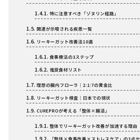
1.4.1.
特に注意すべき「ゾヌリン経路」
1.5.
関連が示唆される疾患一覧
1.6.
リーキーガット改善法10選
1.6.1.
食事療法の3ステップ
1.6.2.
推奨食材リスト
1.7.
理想の腸内フローラ｜2:1:7の黄金比
1.8.
リーキーガット検査｜日本での現状
1.9.
CUREPROが考える「整体×腸活」
1.9.1.
整体でリーキーガット改善が加速する理由
1.9.2.
「整体×食事改善×ストレスケア」の3点