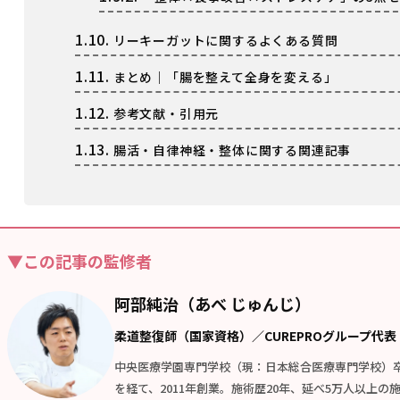
1.10.
リーキーガットに関するよくある質問
1.11.
まとめ｜「腸を整えて全身を変える」
1.12.
参考文献・引用元
1.13.
腸活・自律神経・整体に関する関連記事
▼この記事の監修者
阿部純治（あべ じゅんじ）
柔道整復師（国家資格）／CUREPROグループ代表
中央医療学園専門学校（現：日本総合医療専門学校）
を経て、2011年創業。施術歴20年、延べ5万人以上