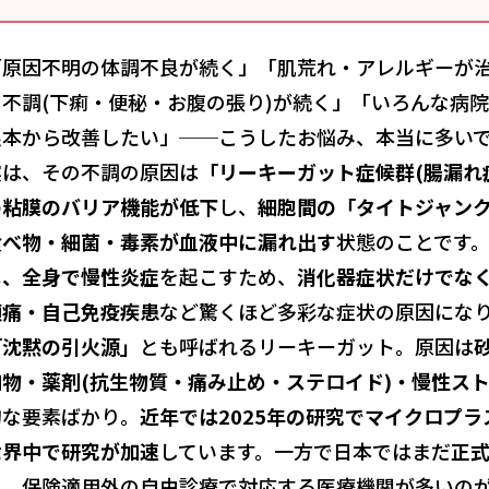
「原因不明の体調不良が続く」「肌荒れ・アレルギーが
の不調(下痢・便秘・お腹の張り)が続く」「いろんな病
根本から改善したい」──こうしたお悩み、本当に多い
実は、その不調の原因は
「リーキーガット症候群(腸漏れ
の粘膜のバリア機能が低下
し、
細胞間の「タイトジャン
食べ物・細菌・毒素が血液中に漏れ出す
状態のことです
し、全身で慢性炎症
を起こすため、
消化器症状だけでな
頭痛・自己免疫疾患
など驚くほど多彩な症状の原因にな
「沈黙の引火源」
とも呼ばれるリーキーガット。原因は
加物・薬剤(抗生物質・痛み止め・ステロイド)・慢性ス
的な要素ばかり。
近年では2025年の研究でマイクロプ
世界中で研究が加速
しています。一方で日本ではまだ
正
め、保険適用外の自由診療で対応する医療機関が多いの