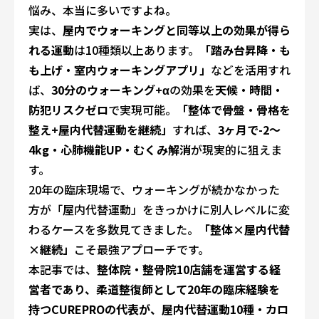
悩み、本当に多いですよね。
実は、
屋内でウォーキングと同等以上の効果が得ら
れる運動
は10種類以上あります。
「踏み台昇降・も
も上げ・室内ウォーキングアプリ」
などを活用すれ
ば、
30分のウォーキング+α
の効果を
天候・時間・
防犯リスクゼロ
で実現可能。
「整体で骨盤・骨格を
整え+屋内代替運動を継続」
すれば、
3ヶ月で-2〜
4kg・心肺機能UP・むくみ解消
が現実的に狙えま
す。
20年の臨床現場で、ウォーキングが続かなかった
方が「屋内代替運動」をきっかけに別人レベルに変
わるケースを多数見てきました。
「整体×屋内代替
×継続」
こそ最強アプローチです。
本記事では、
整体院・整骨院10店舗を運営する経
営者であり、柔道整復師として20年の臨床経験を
持つCUREPROの代表が、屋内代替運動10種・カロ