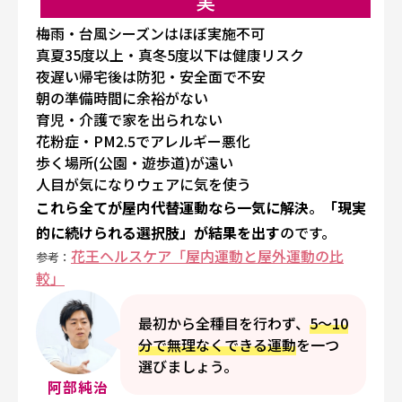
実
梅雨・台風シーズンはほぼ実施不可
真夏35度以上・真冬5度以下は健康リスク
夜遅い帰宅後は防犯・安全面で不安
朝の準備時間に余裕がない
育児・介護で家を出られない
花粉症・PM2.5でアレルギー悪化
歩く場所(公園・遊歩道)が遠い
人目が気になりウェアに気を使う
これら全てが屋内代替運動なら一気に解決
。
「現実
的に続けられる選択肢」が結果を出す
のです。
花王ヘルスケア「屋内運動と屋外運動の比
参考：
較」
最初から全種目を行わず、
5〜10
分で無理なくできる運動
を一つ
選びましょう。
阿部純治