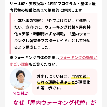
リー比較・歩数換算・1週間プログラム・整体×屋
内代替の相乗効果
まで網羅的に解説します。
※本記事の特徴
：「外で歩けないけど運動し
たい」方向けに、
ウォーキング代替×屋内特
化×天候・時間問わず
を網羅。
「屋内ウォー
キング代替完全マスターガイド」
として読め
るよう構成しました。
※ウォーキング自体の効果は
ウォーキングの効果が
すごい理由
もご覧ください。
外出しにくい日は、
自宅で続け
られる運動を選ぶこと
が習慣化
の第一歩です。
阿部純治
なぜ「屋内ウォーキング代替」が