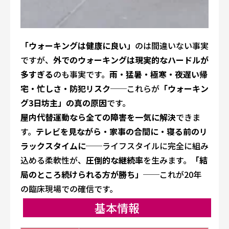
「ウォーキングは健康に良い」
のは間違いない事実
ですが、
外でのウォーキングは現実的なハードルが
多すぎる
のも事実です。
雨・猛暑・極寒・夜遅い帰
宅・忙しさ・防犯リスク
──これらが
「ウォーキン
グ3日坊主」の真の原因
です。
屋内代替運動なら全ての障害を一気に解決
できま
す。
テレビを見ながら・家事の合間に・寝る前のリ
ラックスタイムに
──ライフスタイルに完全に組み
込める柔軟性が、
圧倒的な継続率
を生みます。
「結
局のところ続けられる方が勝ち」
──これが20年
の臨床現場での確信です。
基本情報