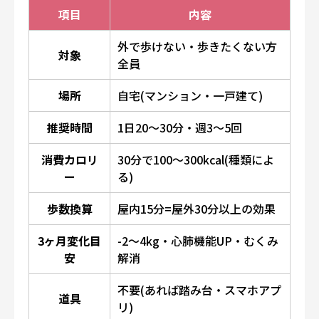
項目
内容
外で歩けない・歩きたくない方
対象
全員
場所
自宅(マンション・一戸建て)
推奨時間
1日20〜30分・週3〜5回
消費カロリ
30分で100〜300kcal(種類によ
ー
る)
歩数換算
屋内15分=屋外30分以上の効果
3ヶ月変化目
-2〜4kg・心肺機能UP・むくみ
安
解消
不要(あれば踏み台・スマホアプ
道具
リ)