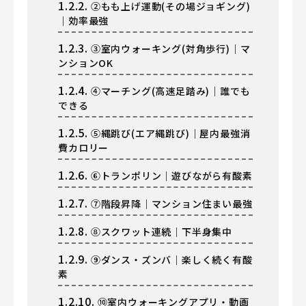
1.2.2.
②もも上げ運動(その場ジョギング)
｜効率最強
1.2.3.
③室内ウォーキング(対角歩行)｜マ
ンションOK
1.2.4.
④マーチング(高速足踏み)｜誰でも
できる
1.2.5.
⑤縄跳び(エア縄跳び)｜屋内最強消
費カロリー
1.2.6.
⑥トランポリン｜遊びながら有酸素
1.2.7.
⑦階段昇降｜マンション住まい最強
1.2.8.
⑧スクワット連続｜下半身集中
1.2.9.
⑨ダンス・ズンバ｜楽しく続く有酸
素
1.2.10.
⑩室内ウォーキングアプリ・動画