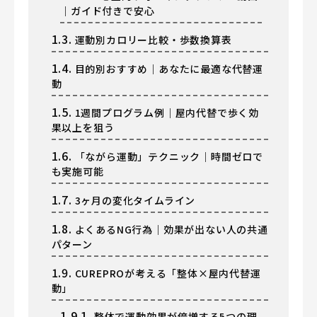
｜ガイド付きで安心
1.3.
運動別カロリー比較・歩数換算表
1.4.
目的別おすすめ｜あなたに最適な代替運
動
1.5.
1週間プログラム例｜屋内代替で歩く効
果以上を狙う
1.6.
「ながら運動」テクニック｜時間ゼロで
も実施可能
1.7.
3ヶ月の変化タイムライン
1.8.
よくあるNG行為｜効果が出ない人の共通
パターン
1.9.
CUREPROが考える「整体×屋内代替運
動」
1.9.1.
整体で運動効果が倍増する5つの理