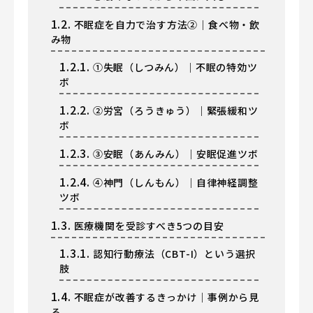
1.2.
不眠症を自力で治す方法②｜食べ物・飲
み物
1.2.1.
①失眠（しつみん）｜不眠の特効ツ
ボ
1.2.2.
②労宮（ろうきゅう）｜緊張緩和ツ
ボ
1.2.3.
③安眠（あんみん）｜安眠促進ツボ
1.2.4.
④神門（しんもん）｜自律神経調整
ツボ
1.3.
医療機関を受診すべき5つの目安
1.3.1.
認知行動療法（CBT-I）という選択
肢
1.4.
不眠症が改善するきっかけ｜事例から見
る