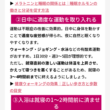
▶
メラトニンと睡眠の関係とは｜睡眠ホルモンの
働きと分泌を促す方法
②日中に適度な運動を取り入れる
運動は不眠症の改善に効果的。日中に身体を動かす
ことで
適度な疲労感
が得られ、夜に自然と眠くなり
やすくなります。
ウォーキング・ジョギング・水泳
などの有酸素運動
がおすすめ。1日30分・週3〜5回が理想的です。
ただし、
就寝直前の激しい運動は体温を上昇させ、
かえって寝つきを悪くする
ことがあるため、就寝の
3〜4時間前まで
に終えるようにしましょう。
▶
健康ウォーキングの効果｜正しい歩き方と歩数
の目安
③入浴は就寝の1〜2時間前に済ませ
る