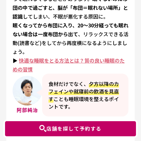
団の中で過ごすと、脳が「布団＝眠れない場所」と
認識
してしまい、不眠が悪化する原因に。
眠くなってから布団に入り、20〜30分経っても眠れ
ない場合は一度布団から出て
、リラックスできる活
動(読書など)をしてから再度横になるようにしまし
ょう。
▶
快適な睡眠をとる方法とは？質の良い睡眠のた
めの習慣
食材だけでなく、
夕方以降のカ
フェインや就寝前の飲酒を見直
す
ことも睡眠環境を整えるポイ
ントです。
阿部純治
不眠症を自力で治す方法②｜食べ
店舗を探して予約する
物・飲み物