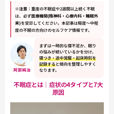
※注意
：重度の不眠症や2週間以上続く不眠
は、必ず
医療機関(精神科・心療内科・睡眠外
来)
を受診してください。本記事は軽度〜中程
度の不眠の方向けのセルフケア情報です。
まずは一時的な寝不足か、眠り
の悩みが続いているかを分け、
寝つき・途中覚醒・起床時刻を
記録する
と傾向を整理しやすく
阿部純治
なります。
不眠症とは｜症状の4タイプと7大
原因