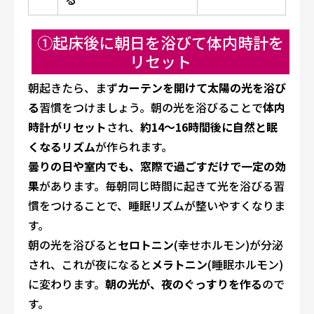
①起床後に朝日を浴びて体内時計を
リセット
朝起きたら、まず
カーテンを開けて太陽の光を浴び
る
習慣をつけましょう。朝の光を浴びることで
体内
時計がリセット
され、
約14〜16時間後に自然と眠
くなるリズム
が作られます。
曇りの日や室内でも、窓際で過ごすだけで一定の効
果
があります。毎朝同じ時間に起きて光を浴びる習
慣をつけることで、睡眠リズムが整いやすくなりま
す。
朝の光を浴びると
セロトニン
(幸せホルモン)が分泌
され、これが夜になると
メラトニン
(睡眠ホルモン)
に変わります。
朝の光が、夜のぐっすりを作る
ので
す。