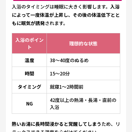
入浴のタイミングは睡眠に大きく影響します。
入浴
によって一度体温が上昇し、その後の体温低下とと
もに眠気が誘発
されます。
入浴のポイン
理想的な状態
ト
温度
38〜40度のぬるめ
時間
15〜20分
タイミング
就寝1〜2時間前
42度以上の熱湯・長湯・直前の
NG
入浴
熱いお湯に長時間浸かると覚醒してしまう
ため、リ