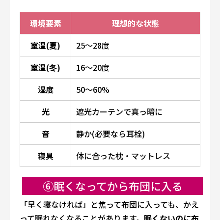
環境要素
理想的な状態
室温(夏)
25〜28度
室温(冬)
16〜20度
湿度
50〜60%
光
遮光カーテンで真っ暗に
音
静か(必要なら耳栓)
寝具
体に合った枕・マットレス
⑥眠くなってから布団に入る
「早く寝なければ」と焦って布団に入っても、かえ
って眠れなくなることがあります。
眠くないのに布