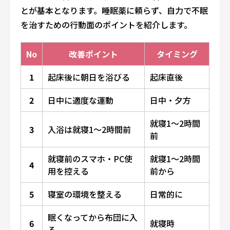
とが基本となります。睡眠薬に頼らず、自力で不眠
を治すための行動面のポイントを紹介します。
No
改善ポイント
タイミング
1
起床後に朝日を浴びる
起床直後
2
日中に適度な運動
日中・夕方
就寝1〜2時間
3
入浴は就寝1〜2時間前
前
就寝前のスマホ・PC使
就寝1〜2時間
4
用を控える
前から
5
寝室の環境を整える
日常的に
眠くなってから布団に入
6
就寝時
る