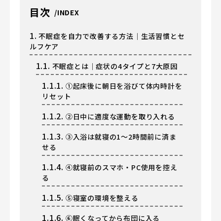
目次
1.
不眠症を自力で改善する方法｜生活習慣とセ
ルフケア
1.1.
不眠症とは｜症状の4タイプと7大原因
1.1.1.
①起床後に朝日を浴びて体内時計を
リセット
1.1.2.
②日中に適度な運動を取り入れる
1.1.3.
③入浴は就寝の1〜2時間前に済ま
せる
1.1.4.
④就寝前のスマホ・PC使用を控え
る
1.1.5.
⑤寝室の環境を整える
1.1.6.
⑥眠くなってから布団に入る