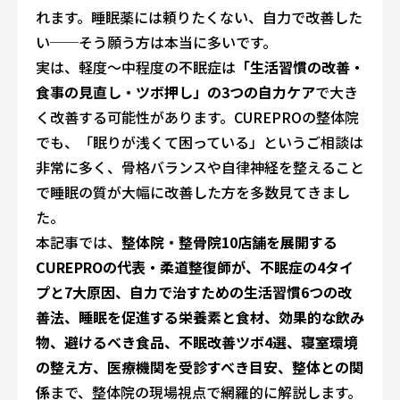
れます。睡眠薬には頼りたくない、自力で改善した
い──そう願う方は本当に多いです。
実は、軽度〜中程度の不眠症は
「生活習慣の改善・
食事の見直し・ツボ押し」の3つの自力ケア
で大き
く改善する可能性があります。CUREPROの整体院
でも、「眠りが浅くて困っている」というご相談は
非常に多く、骨格バランスや自律神経を整えること
で睡眠の質が大幅に改善した方を多数見てきまし
た。
本記事では、
整体院・整骨院10店舗を展開する
CUREPROの代表・柔道整復師が、不眠症の4タイ
プと7大原因、自力で治すための生活習慣6つの改
善法、睡眠を促進する栄養素と食材、効果的な飲み
物、避けるべき食品、不眠改善ツボ4選、寝室環境
の整え方、医療機関を受診すべき目安、整体との関
係
まで、整体院の現場視点で網羅的に解説します。