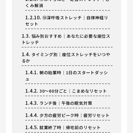
くみ解消
1.2.10.
⑩深呼吸ストレッチ｜自律神経リ
セット
1.3.
悩み別おすすめ｜あなたに必要な座位ス
トレッチ
1.4.
タイミング別｜座位ストレッチをいつや
るか
1.4.1.
朝の始業時｜1日のスタートダッシ
ュ
1.4.2.
30〜60分ごと｜こまめなリセット
1.4.3.
ランチ後｜午後の眠気対策
1.4.4.
夕方の疲労ピーク時｜疲労リセット
1.4.5.
就業終了時｜帰宅前のリセット