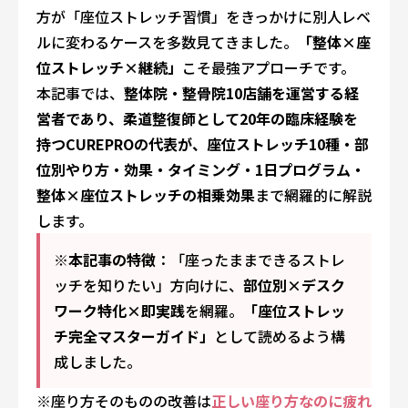
方が「座位ストレッチ習慣」をきっかけに別人レベ
ルに変わるケースを多数見てきました。
「整体×座
位ストレッチ×継続」
こそ最強アプローチです。
本記事では、
整体院・整骨院10店舗を運営する経
営者であり、柔道整復師として20年の臨床経験を
持つCUREPROの代表が、座位ストレッチ10種・部
位別やり方・効果・タイミング・1日プログラム・
整体×座位ストレッチの相乗効果
まで網羅的に解説
します。
※本記事の特徴
：「座ったままできるストレ
ッチを知りたい」方向けに、
部位別×デスク
ワーク特化×即実践
を網羅。
「座位ストレッ
チ完全マスターガイド」
として読めるよう構
成しました。
※座り方そのものの改善は
正しい座り方なのに疲れ