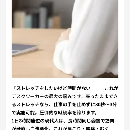
「ストレッチをしたいけど時間がない」
──これが
デスクワーカーの最大の悩みです。
座ったままでき
るストレッチ
なら、
仕事の手を止めずに30秒〜3分
で実施可能
。圧倒的な継続率を誇ります。
1日8時間座位の現代人
は、
長時間同じ姿勢で筋肉
が硬直し血流悪化
。これが
肩こり・腰痛・むく