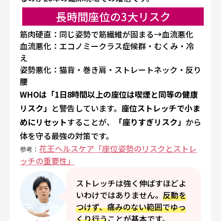
長時間座位の3大リスク
筋肉硬直
：同じ姿勢で筋繊維が固まる→血流悪化
血流悪化
：エコノミークラス症候群・むくみ・冷
え
姿勢悪化
：猫背・巻き肩・ストレートネック・反り
腰
WHOは「1日8時間以上の座位は喫煙と同等の健康
リスク」
と警告しています。
座位ストレッチで小ま
めにリセット
することが、
「座りすぎリスク」
から
体を守る最強の対策です。
花王ヘルスケア「座位姿勢のリスクとストレ
参考：
ッチの重要性」
ストレッチは強く伸ばすほどよ
いわけではありません。
反動を
つけず、痛みのない範囲でゆっ
くり行う
ことが基本です。