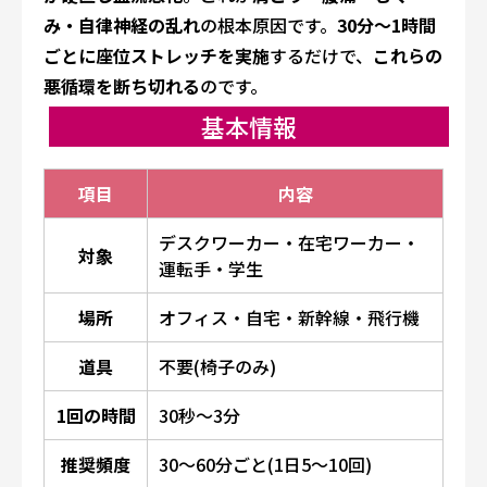
み・自律神経の乱れ
の根本原因です。
30分〜1時間
ごとに座位ストレッチを実施
するだけで、
これらの
悪循環を断ち切れる
のです。
基本情報
項目
内容
デスクワーカー・在宅ワーカー・
対象
運転手・学生
場所
オフィス・自宅・新幹線・飛行機
道具
不要(椅子のみ)
1回の時間
30秒〜3分
推奨頻度
30〜60分ごと(1日5〜10回)