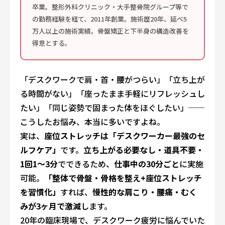
卒業。整形外科クリニック・大手整骨院グループ等で
の勤務経験を経て、2011年創業。施術歴20年、延べ5
万人以上の施術実績。骨盤矯正と下半身の構造改善を
得意とする。
「デスクワークで肩・首・腰がつらい」「立ち上が
る時間がない」「座ったまま手軽にリフレッシュし
たい」「同じ姿勢で固まった体をほぐしたい」──
こうしたお悩み、本当に多いですよね。
実は、
座位ストレッチは「デスクワーカー最強のセ
ルフケア」
です。
立ち上がる必要なし・道具不要・
1回1〜3分
でできるため、
仕事中の30分ごと
に実施
可能。
「整体で骨盤・骨格を整え+座位ストレッチ
を習慣化」
すれば、
慢性的な肩こり・腰痛・むく
みが3ヶ月で激減
します。
20年の臨床現場で、デスクワーク疲労に悩んでいた