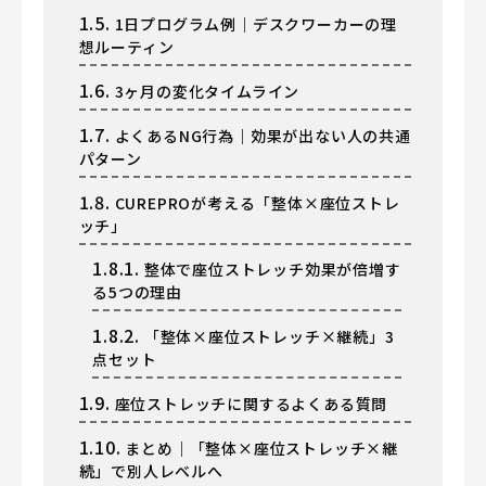
1.5.
1日プログラム例｜デスクワーカーの理
想ルーティン
1.6.
3ヶ月の変化タイムライン
1.7.
よくあるNG行為｜効果が出ない人の共通
パターン
1.8.
CUREPROが考える「整体×座位ストレ
ッチ」
1.8.1.
整体で座位ストレッチ効果が倍増す
る5つの理由
1.8.2.
「整体×座位ストレッチ×継続」3
点セット
1.9.
座位ストレッチに関するよくある質問
1.10.
まとめ｜「整体×座位ストレッチ×継
続」で別人レベルへ