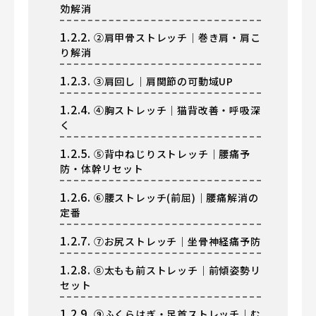
効解消
1.2.2.
②肩甲骨ストレッチ｜巻き肩・肩こ
り解消
1.2.3.
③肩回し｜肩関節の可動域UP
1.2.4.
④胸ストレッチ｜猫背改善・呼吸深
く
1.2.5.
⑤背中ねじりストレッチ｜腰痛予
防・体幹リセット
1.2.6.
⑥腰ストレッチ(前屈)｜腰痛解消の
定番
1.2.7.
⑦お尻ストレッチ｜坐骨神経痛予防
1.2.8.
⑧太もも前ストレッチ｜前傾姿勢リ
セット
1.2.9.
⑨ふくらはぎ・足首ストレッチ｜む