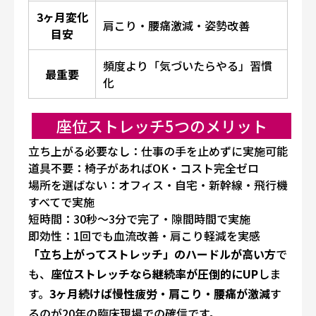
3ヶ月変化
肩こり・腰痛激減・姿勢改善
目安
頻度より「気づいたらやる」習慣
最重要
化
座位ストレッチ5つのメリット
立ち上がる必要なし
：仕事の手を止めずに実施可能
道具不要
：椅子があればOK・コスト完全ゼロ
場所を選ばない
：オフィス・自宅・新幹線・飛行機
すべてで実施
短時間
：30秒〜3分で完了・隙間時間で実施
即効性
：1回でも血流改善・肩こり軽減を実感
「立ち上がってストレッチ」のハードルが高い方
で
も、
座位ストレッチなら継続率が圧倒的にUP
しま
す。
3ヶ月続けば慢性疲労・肩こり・腰痛が激減
す
るのが20年の臨床現場での確信です。