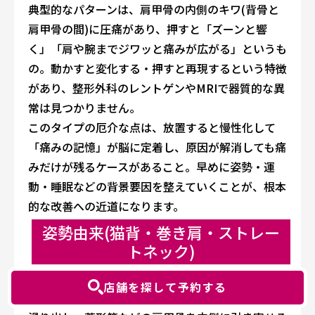
典型的なパターンは、肩甲骨の内側のキワ(背骨と
肩甲骨の間)に圧痛があり、押すと「ズーンと響
く」「肩や腕までジワッと痛みが広がる」というも
の。動かすと変化する・押すと再現するという特徴
があり、整形外科のレントゲンやMRIで器質的な異
常は見つかりません。
このタイプの厄介な点は、放置すると慢性化して
「痛みの記憶」が脳に定着し、原因が解消しても痛
みだけが残るケースがあること。早めに姿勢・運
動・睡眠などの背景要因を整えていくことが、根本
的な改善への近道になります。
姿勢由来(猫背・巻き肩・ストレー
トネック)
筋筋膜性疼痛と表裏一体の関係にあるのが、姿勢由
店舗を探して予約する
来の肩甲骨痛です。猫背になると肩甲骨は前外側に