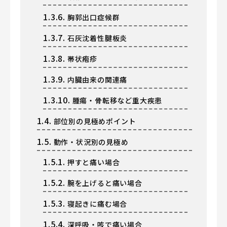
1.3.6.
胸郭出口症候群
1.3.7.
石灰沈着性腱板炎
1.3.8.
帯状疱疹
1.3.9.
内臓由来の関連痛
1.3.10.
腫瘍・骨転移など重大疾患
1.4.
部位別の見極めポイント
1.5.
動作・状況別の見極め
1.5.1.
押すと痛い場合
1.5.2.
腕を上げると痛い場合
1.5.3.
寝起きに痛む場合
1.5.4.
深呼吸・咳で痛い場合