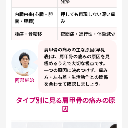
発疹
内臓由来(心臓・胆
押しても再現しない深い痛
嚢・膵臓)
み
腫瘍・骨転移
夜間痛・進行性・体重減少
肩甲骨の痛みの主な原因(早見
表)は、肩甲骨の痛みの原因を見
極めるうえで大切な視点です。
一つの原因に決めつけず、痛み
方・左右差・生活動作との関係
阿部純治
を合わせて確認しましょう。
タイプ別に見る肩甲骨の痛みの原
因