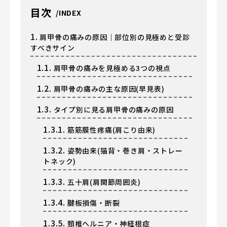
目次
1.
肩甲骨の痛みの原因｜部位別の見極めと受診
すべきサイン
1.1.
肩甲骨の痛みを見極める3つの視点
1.2.
肩甲骨の痛みの主な原因(早見表)
1.3.
タイプ別に見る肩甲骨の痛みの原因
1.3.1.
筋筋膜性疼痛(肩こり由来)
1.3.2.
姿勢由来(猫背・巻き肩・ストレー
トネック)
1.3.3.
五十肩(肩関節周囲炎)
1.3.4.
腱板損傷・断裂
1.3.5.
頚椎ヘルニア・神経根症