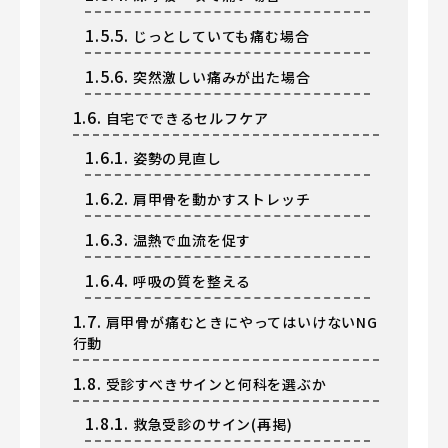
1.5.5.
じっとしていても痛む場合
1.5.6.
突然激しい痛みが出た場合
1.6.
自宅でできるセルフケア
1.6.1.
姿勢の見直し
1.6.2.
肩甲骨を動かすストレッチ
1.6.3.
温熱で血流を促す
1.6.4.
呼吸の質を整える
1.7.
肩甲骨が痛むときにやってはいけないNG
行動
1.8.
受診すべきサインと何科を選ぶか
1.8.1.
救急受診のサイン(再掲)