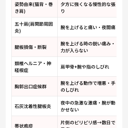
姿勢由来(猫背・巻
夕方に強くなる慢性的な張
き肩)
り
五十肩(肩関節周囲
4
腕を上げると痛い・夜間痛
炎)
腕を上げる時の鋭い痛み・
腱板損傷・断裂
力が入らない
頚椎ヘルニア・神
肩甲骨+腕や指のしびれ
経根症
腕を上げる動作で増悪・手
胸郭出口症候群
のしびれ
夜中の急激な激痛・腕が動
石灰沈着性腱板炎
4
かせない
片側のピリピリ感→数日で
帯状疱疹