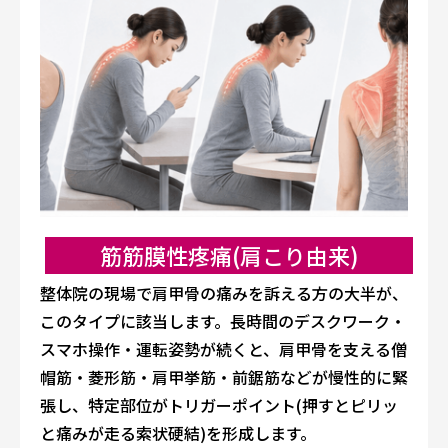
筋筋膜性疼痛(肩こり由来)
整体院の現場で肩甲骨の痛みを訴える方の大半が、
このタイプに該当します。長時間のデスクワーク・
スマホ操作・運転姿勢が続くと、肩甲骨を支える僧
帽筋・菱形筋・肩甲挙筋・前鋸筋などが慢性的に緊
張し、特定部位がトリガーポイント(押すとピリッ
と痛みが走る索状硬結)を形成します。