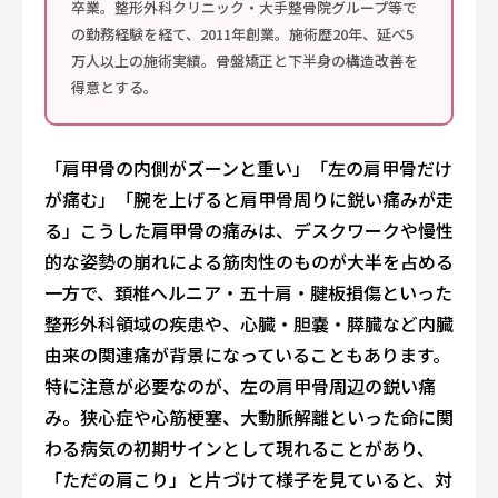
卒業。整形外科クリニック・大手整骨院グループ等で
の勤務経験を経て、2011年創業。施術歴20年、延べ5
万人以上の施術実績。骨盤矯正と下半身の構造改善を
得意とする。
「肩甲骨の内側がズーンと重い」「左の肩甲骨だけ
が痛む」「腕を上げると肩甲骨周りに鋭い痛みが走
る」――こうした肩甲骨の痛みは、デスクワークや慢性
的な姿勢の崩れによる筋肉性のものが大半を占める
一方で、頚椎ヘルニア・五十肩・腱板損傷といった
整形外科領域の疾患や、心臓・胆嚢・膵臓など内臓
由来の関連痛が背景になっていることもあります。
特に注意が必要なのが、左の肩甲骨周辺の鋭い痛
み。狭心症や心筋梗塞、大動脈解離といった命に関
わる病気の初期サインとして現れることがあり、
「ただの肩こり」と片づけて様子を見ていると、対