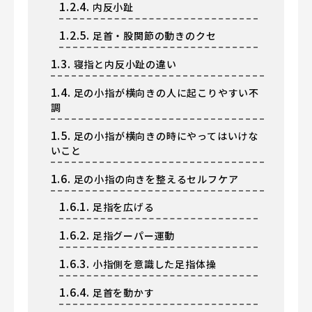
1.2.4.
内反小趾
1.2.5.
足首・股関節の動きのクセ
1.3.
寝指と内反小趾の違い
1.4.
足の小指が横向きの人に起こりやすい不
調
1.5.
足の小指が横向きの時にやってはいけな
いこと
1.6.
足の小指の向きを整えるセルフケア
1.6.1.
足指を広げる
1.6.2.
足指グーパー運動
1.6.3.
小指側を意識した足指体操
1.6.4.
足首を動かす