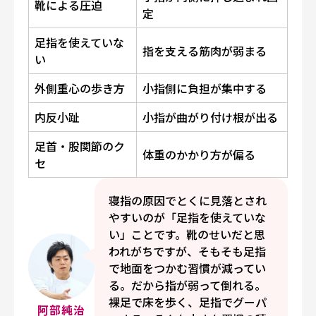
靴による圧迫
定
足指を使えていな
指を支える筋肉が弱まる
い
外側重心の歩き方
小指側に負担が集中する
内反小趾
小指が曲がり付け根が出る
足首・股関節のク
体重のかかり方が偏る
セ
寝指の原因でとくに見落とされ
やすいのが「足指を使えていな
い」ことです。靴のせいだと思
われがちですが、そもそも足指
で地面をつかむ習慣が減ってい
る。だから指が弱って倒れる。
裸足で床を歩く、足指でグーパ
阿部純治