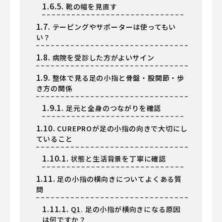
1.6.5.
靴の幅を見直す
1.7.
テーピングやサポーターは使ってもい
い？
1.8.
病院を受診した方がよいサイン
1.9.
整体で見る足の小指と骨盤・股関節・歩
き方の関係
1.9.1.
足元と全身のつながりを確認
1.10.
CUREPROが足の小指の向きで大切にし
ていること
1.10.1.
状態と生活背景を丁寧に確認
1.11.
足の小指の横向きについてよくある質
問
1.11.1.
Q1. 足の小指が横向きになる原因
は何ですか？